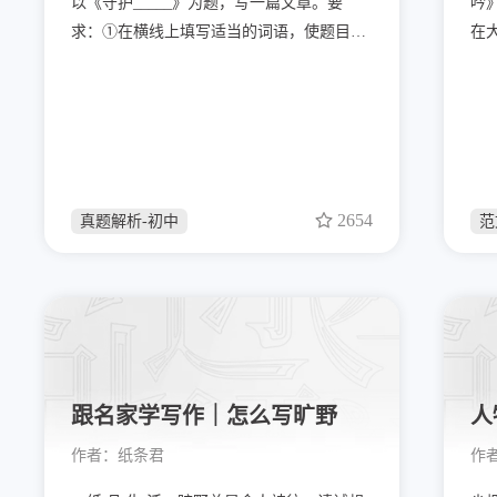
以《守护_____》为题，写一篇文章。要
吟
求：①在横线上填写适当的词语，使题目完
在
整；②文体自选(诗歌除外)；③600 字以
忆
上；④文中不得出现真实姓名和校名。 解
思
题 思 路 1.判断题目类型这是一道半命题作
不
文，要求我们补充题目，写一篇文章。2.分
纸上
析题目关键词从题目可以看出关键词是“守
间
护”。
2654
真题解析-初中
范
跟名家学写作｜怎么写旷野
作者：
纸条君
作