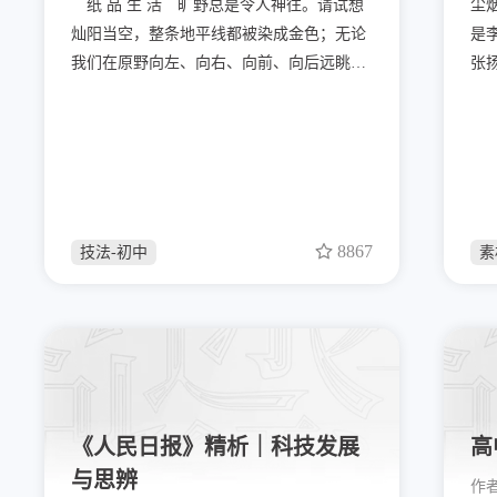
纸 品 生 活 旷野总是令人神往。请试想
尘
灿阳当空，整条地平线都被染成金色；无论
是
我们在原野向左、向右、向前、向后远眺，
张
都仿佛置身于温暖光线汇聚而成的海洋之
麾
中。大口呼吸，畅饮那泥土与青草为基底，
也
花朵们为之增添风味的佳酿；大声歌唱，或
票
疾或徐的风为我们伴奏，鸟啼虫鸣时不时加
来
入和声。舒适地坐卧下来，我们甚至可以闻
诗
到土地的馨香，听到大地的心跳。
上
8867
技法-初中
素
会
居
《人民日报》精析｜科技发展
高
与思辨
作