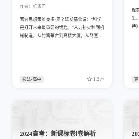
作者：
纸条君
现
生
著名思想家维克多·奥辛廷斯基曾说：“科学
特
是打开未来最重要的钥匙。”从刀耕火种到机
的
械制造，从竹篱茅舍到高楼大厦，从驽蹇之
样的
乘到高铁飞机，科技的发展极大地推动了社
型
会的进步与变革，让人们曾经只能在幻想中
问
得见的景色成为现实。然而，科技的发展也
要
总是伴随着社会的阵痛。观古，蒸汽机的黑
角
烟推动了文明的进步，却也染黑了本就洁净
1.2万
技法-高中
真
要
的河水，让庞大的纺织机工厂轰然倒塌，淹
没了陷入贫困的手工业者们。
2024高考：新课标卷Ⅰ卷解析
2