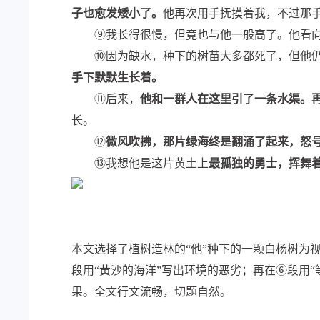
子也愈发矮小了。
他再次用手抚摸着我，不过那
⑨我长得很慢，但竟也与他一般高了。他看向
⑩因为缺水，种下的树苗大多都死了，但他仍
手下默默生长着。
⑪后来，
他和一群人在这里引了一条水渠。
长。
⑫
微风吹拂，那片绿海终是翻涌了起来，怒
⑬我想他是这片黄土上
最孤独的勇士，挥舞
本文选择了植树造林的“他”种下的一颗白杨树为
段用“黄沙的海洋”写出环境的恶劣；再在⑥段用
果。全文行文流畅，切题自然。