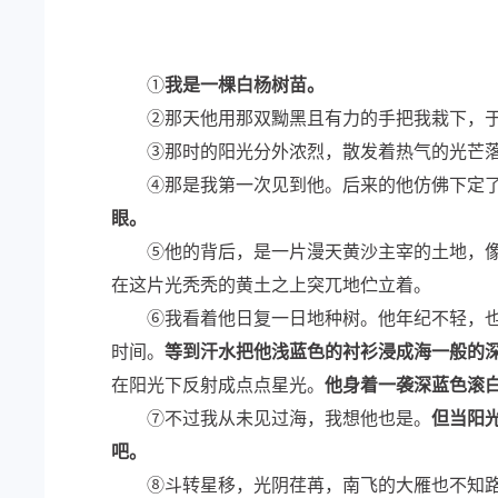
①
我是一棵白杨树苗。
②那天他用那双黝黑且有力的手把我栽下，于是
③那时的阳光分外浓烈，散发着热气的光芒落
④那是我第一次见到他。后来的他仿佛下定了
眼。
⑤他的背后，是一片漫天黄沙主宰的土地，像一
在这片光秃秃的黄土之上突兀地伫立着。
⑥我看着他日复一日地种树。他年纪不轻，也不
时间。
等到汗水把他浅蓝色的衬衫浸成海一般的
在阳光下反射成点点星光。
他身着一袭深蓝色滚
⑦不过我从未见过海，我想他也是。
但当阳
吧。
⑧斗转星移，光阴荏苒，南飞的大雁也不知路