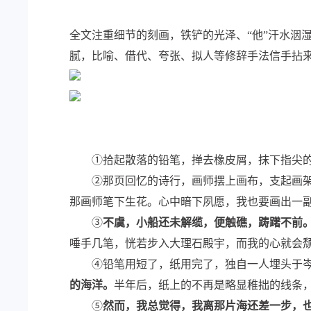
全文注重细节的刻画，铁铲的光泽、“他”汗水洇
腻，比喻、借代、夸张、拟人等修辞手法信手拈
①拾起散落的铅笔，掸去橡皮屑，抹下指尖的
②那页回忆的诗行，画师摆上画布，支起画架
那画师笔下生花。心中暗下夙愿，我也要画出一
③
不虞，小船还未解缆，便触礁，踌躇不前
唾手几笔，恍若步入大理石殿宇，而我的心就会
④铅笔用短了，纸用完了，独自一人埋头于岑
的海洋。
半年后，纸上的不再是略显稚拙的线条
⑤
然而，我总觉得，我离那片海还差一步，