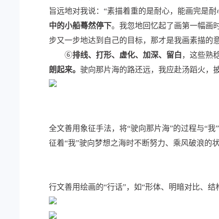
旨远地对我说：“素描着重的是耐心，能画完是耐
中的小船蓦然停下
。我忽地回忆起了画第一幅画
步又一步地达到自己的目标，那才是我画素描的
⑥
排线、打形、虚化、加深、留白
，这些熟
朗起来。
驶向那片海的路还远，我应赴汤蹈火，
全文善用象征手法，将“驶向那片海”的过程与“我
征着“我”驶向梦想之海时不断努力、乘风破浪的
行文善用绘画的“行话”，如“形体、明暗对比、