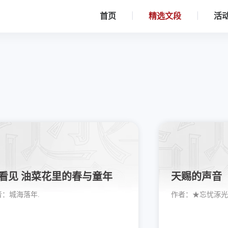
首页
精选文段
活
看见 油菜花里的春与童年
天赐的声音
者：
城海落年.
作者：
★忘忧涿光