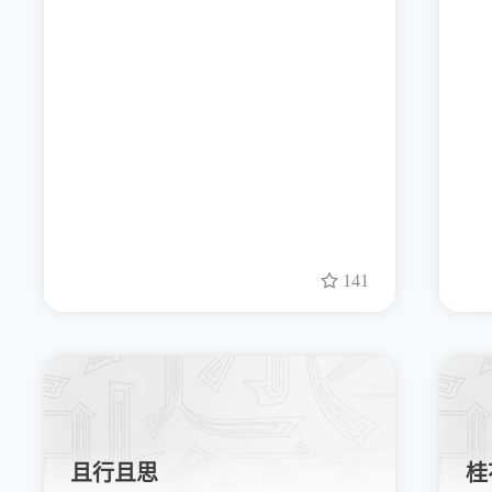
141
且行且思
桂