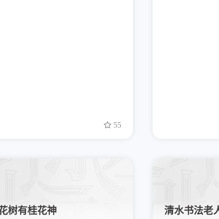
55
花树有桂花神
清水书法老