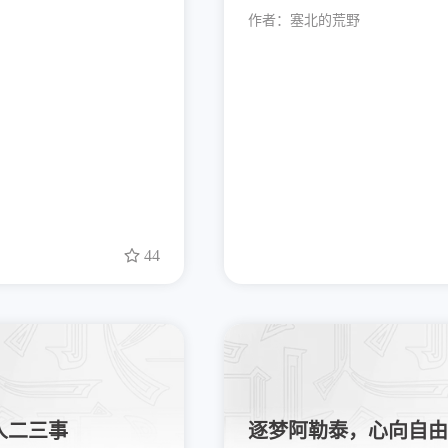
作者：
塞北的荒野
44
人二三事
逐梦阿勒泰，心向自由