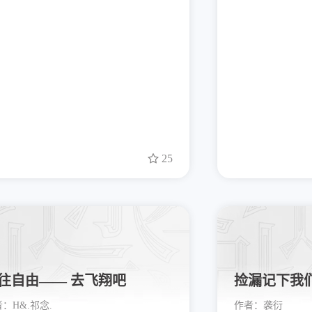
25
往自由—— 去飞翔吧
捡漏记下我
者：
H&.祁念.
作者：
袭衍