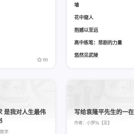
墙
花中窥人
抱撼以至远
高中练笔：悲剧的力量
悠然见武陵
80
求 是我对人生最伟
写给袁隆平先生的一在
书
作者：
小梦℡【互】
数学