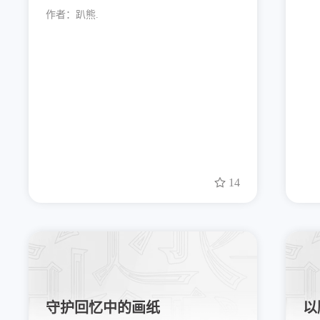
作者：
趴熊.
14
守护回忆中的画纸
以