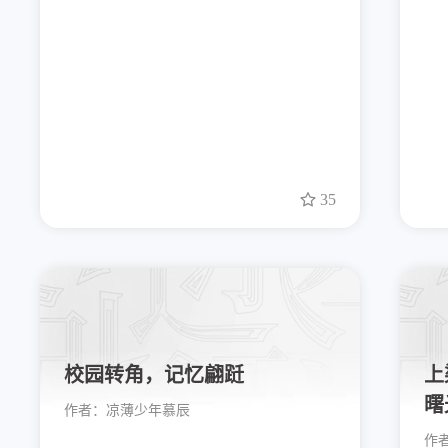
35
校园转角，记忆翩跹
上
曙
作者：
凉薄少年慕辰
作