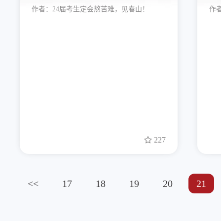
作者：
24届考生定会熬苦难，见春山！
作
227
<<
17
18
19
20
21