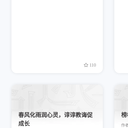
110
春风化雨润心灵，谆谆教诲促
榜
成长
作