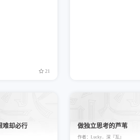
21
艰难却必行
做独立思考的芦苇
作者：
Lucky．深『互』