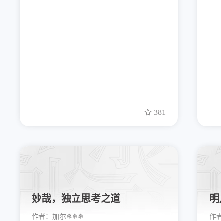
381
妙哉，独立思考之道
明
作者：
加尔❄❄❄
作