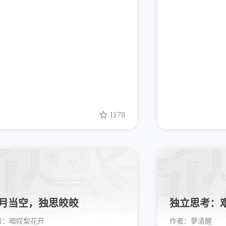
1178
月当空，独思皎皎
独立思考：
者：
暗叹梨花开
作者：
夢清醒