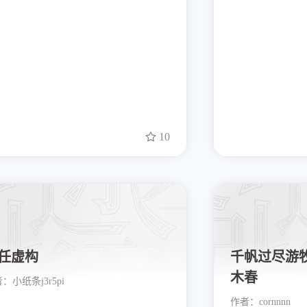
10
任虚构
千帆过尽游
木春
者：
小纸条j3r5pi
作者：
cornnnn