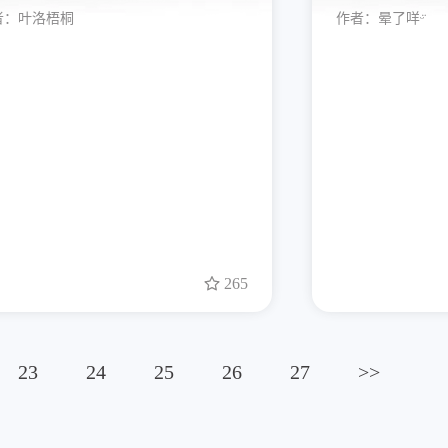
者：
叶洛梧桐
作者：
晕了咩ᵕ̈
265
23
24
25
26
27
>>