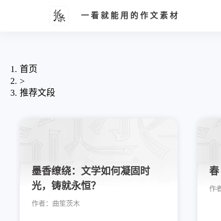
一看就能用的作文素材
首页
>
推荐文段
墨香缭绕：文学如何凝固时
春
光，铸就永恒？
作
作者：
曲笙茨木