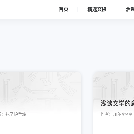
首页
精选文段
活
浅谈文学的
者：
抹了护手霜
作者：
加尔❄❄❄