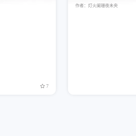
作者：
灯火阑珊夜未央
7