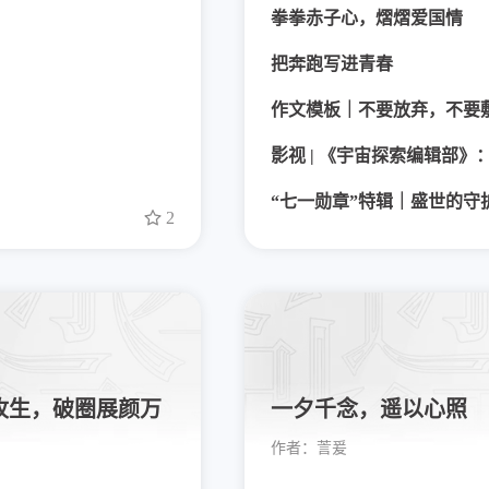
拳拳赤子心，熠熠爱国情
把奔跑写进青春
“七一勋章”特辑｜盛世的守
2
牧生，破圈展颜万
一夕千念，遥以心照
作者：
䓂爰