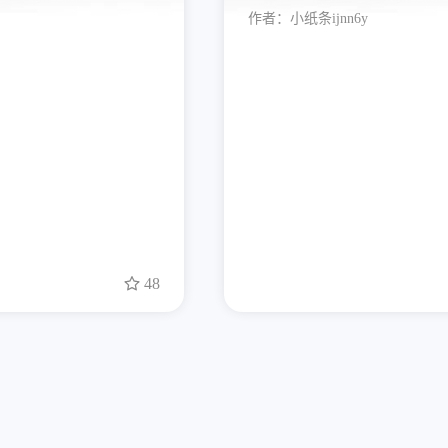
作者：
小纸条ijnn6y
48