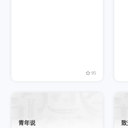
95
青年说
致