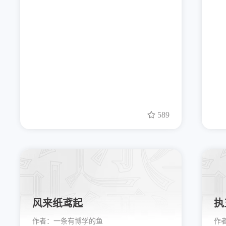
589
风来纸鸢起
执
作者：
一条有博学的鱼
作