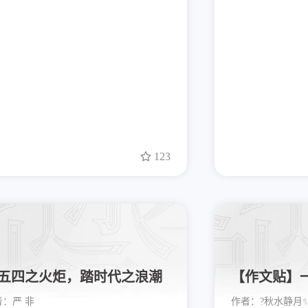
123
五四之火炬，踏时代之浪潮
【作文贴】一
者：
严 非
作者：
?秋水静月