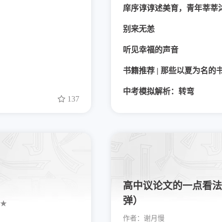
庠序谆谆述美育，青年莘莘
别来无恙
听见幸福的声音
书籍推荐 | 那些以夏为名的
中考模拟解析：转弯
137
高中议论文的一点看法
弹）
★
作者：
谢月慢