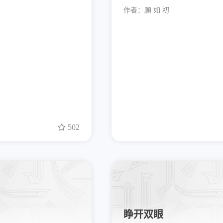
作者：
願 如 初
502
睁开双眼