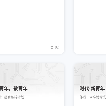
82
青年，敬青年
时代·新青年
者：
感官破碎计划
作者：
★忘忧涿光