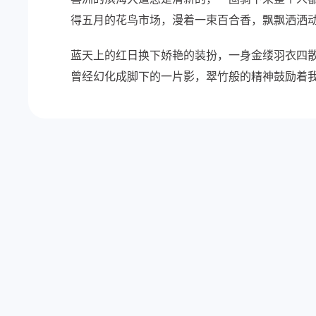
得五月的花鸟市场，漫着一束百合香，飘飘洒洒
蓝天上的红日换下娇艳的装扮，一身金缕羽衣四
曾经幻化成脚下的一片影，翠竹般的精神鼓励着