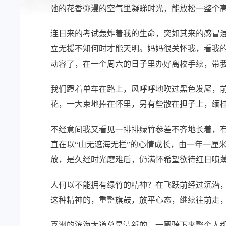
弛的花香弥漫的空气里凝睇时光，能放松一整个
连日来的考试轰炸着我的生命，突如其来的感冒
立无援不知何时才能天明。妈妈很关怀我，看我
动容了，在一个周六的日子里办好离校手续，带
我们蹬着单车在路上，风呼呼地吹过黑色发尾，
花，一大束地捧在怀里，另有些散在担子上，缅
不经意间我又看见一排排绿竹参差不齐地长着，
直在以“山无遮海无拦”的心情成长，由一年一厘
放，是久经时光磨难后，仍满怀希望欲待红日喷
人何以不能拥有绿竹的精神？在飞跃前经过沉潜
这种精神的，重整旗鼓，放平心态，继续往前走
喜洲的滨海大道总是清新的，一圈骑下来整个人