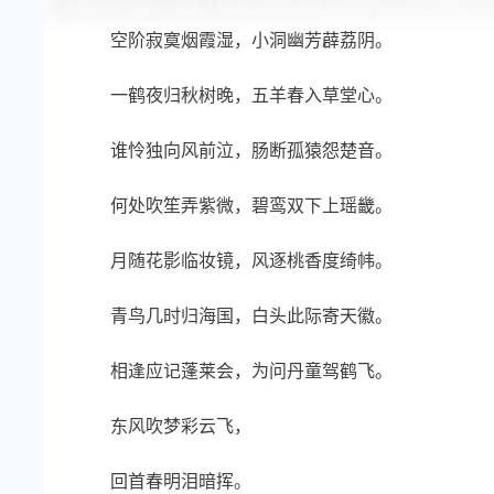
空阶寂寞烟霞湿，小洞幽芳薜荔阴。
一鹤夜归秋树晚，五羊春入草堂心。
谁怜独向风前泣，肠断孤猿怨楚音。
何处吹笙弄紫微，碧鸾双下上瑶畿。
月随花影临妆镜，风逐桃香度绮帏。
青鸟几时归海国，白头此际寄天徽。
相逢应记蓬莱会，为问丹童驾鹤飞。
东风吹梦彩云飞，
回首春明泪暗挥。