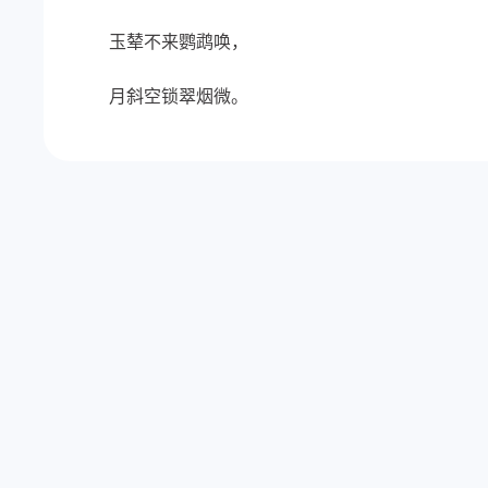
玉辇不来鹦鹉唤，
月斜空锁翠烟微。