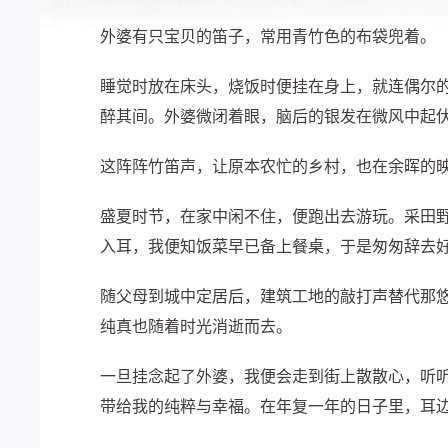
外婆有只宝贝的笛子，常用青竹色的布袋兜着。
睡觉时放在床头，烧饭时便挂在身上，就连偶尔
醉其间。外婆微闭着眼，脑后的银发在微风中起
这阵阵竹笛声，让原本农忙的乡村，也在余晖的
盛夏时节，在家中闲不住，便跑出去游玩。采田
入耳，我便知饭菜早已备上餐桌，于是匆匆辞去
随父母到城中定居后，建筑工地的敲打声替代那
纯真也随着时光消逝而去。
一旦挂念起了外婆，我便会走到街上散散心，听
带给我的纯粹与幸福。在年复一年的日子里，耳