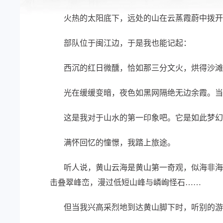
火热的太阳底下，远处的山在云蒸霞蔚中拨开了
部队位于闽江边，于是我也能记起：
西沉的红日微醺，恰如那三分文火，烘得沙滩暖
光在缓缓变暗，夜色如黑网隔绝无边余霞。当时间
这是我对于山水的第一印象吧。它是如此梦幻
满怀回忆的憧憬，我踏上旅途。
听人说，黄山云海是黄山第一奇观，似海非海，
击叠翠峰峦，漫过低短山峰与嶙峋怪石……
但当我兴高采烈地到达黄山脚下时，听别的游客