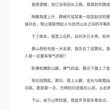
虽很遗憾，但已没有回头之路，我规划完路线
随着高度上升，群峰尽显其美一层层起伏的碧波
谐共处，倒让我联想起人与自然山水之间的平衡
下了缆车，我登上石阶，此时天已大亮，却并
黄山奇松也是一大名景，我先去了迎客松，身姿
人是一定要有骨气的呢？
卧佛松横卧山巅，佛气四溢，霞光下镀上了金边
现在回想起，那日，登上山巅，金光与晖霞灿烂
词来。那是第一次，光明的印迹烙在心间，从此
下山，由于山势险骏，我途步至缆车乘坐点。