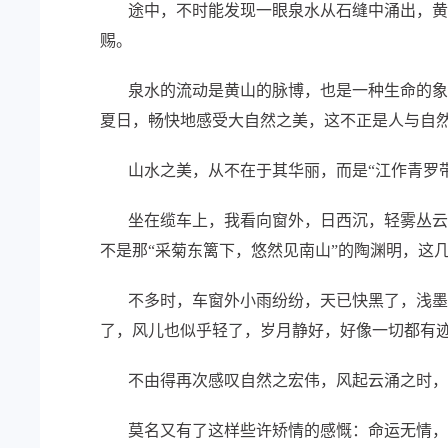
途中，不时能发现一眼泉水从石缝中涌出，黄山
赐。
泉水的流动是黄山的脉博，也是一种生命的象征
夏日，畅快地感受大自然之美，这不正是人与自
山水之美，从不在于其华丽，而是“江作青罗带
坐在缆车上，我看向窗外，日西沉，轻雾丛云笼
不是那“采菊东篱下，悠然见南山”的陶渊明，这
不多时，车窗外小雨纷纷，天已快黑了，浅墨正
了，风儿也似乎轻了，岁月静好，好像一切都有
不由得再次感叹自然之宏伟，风起云涌之时，人
莫名又有了这样些许矫情的感慨：命运无情，以