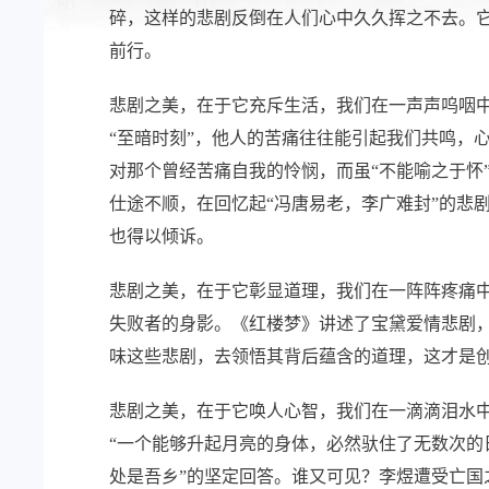
碎，这样的悲剧反倒在人们心中久久挥之不去。
前行。
悲剧之美，在于它充斥生活，我们在一声声呜咽
“至暗时刻”，他人的苦痛往往能引起我们共鸣，
对那个曾经苦痛自我的怜悯，而虽“不能喻之于怀
仕途不顺，在回忆起“冯唐易老，李广难封”的悲
也得以倾诉。
悲剧之美，在于它彰显道理，我们在一阵阵疼痛
失败者的身影。《红楼梦》讲述了宝黛爱情悲剧
味这些悲剧，去领悟其背后蕴含的道理，这才是创
悲剧之美，在于它唤人心智，我们在一滴滴泪水
“一个能够升起月亮的身体，必然驮住了无数次的
处是吾乡”的坚定回答。谁又可见？李煜遭受亡国