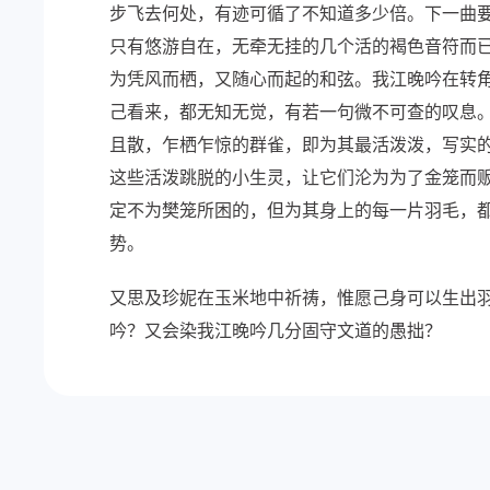
步飞去何处，有迹可循了不知道多少倍。下一曲
只有悠游自在，无牵无挂的几个活的褐色音符而
为凭风而栖，又随心而起的和弦。我江晚吟在转
己看来，都无知无觉，有若一句微不可查的叹息。
且散，乍栖乍惊的群雀，即为其最活泼泼，写实的
这些活泼跳脱的小生灵，让它们沦为为了金笼而
定不为樊笼所困的，但为其身上的每一片羽毛，
势。
又思及珍妮在玉米地中祈祷，惟愿己身可以生出
吟？又会染我江晚吟几分固守文道的愚拙？