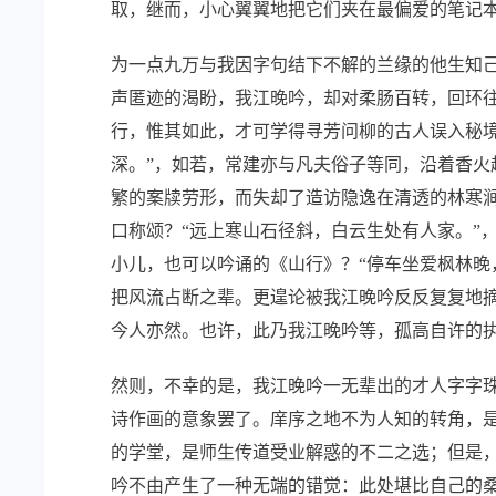
取，继而，小心翼翼地把它们夹在最偏爱的笔记本
为一点九万与我因字句结下不解的兰缘的他生知
声匿迹的渴盼，我江晚吟，却对柔肠百转，回环
行，惟其如此，才可学得寻芳问柳的古人误入秘
深。”，如若，常建亦与凡夫俗子等同，沿着香
繁的案牍劳形，而失却了造访隐逸在清透的林寒涧
口称颂？“远上寒山石径斜，白云生处有人家。”
小儿，也可以吟诵的《山行》？“停车坐爱枫林晚
把风流占断之辈。更遑论被我江晚吟反反复复地摘
今人亦然。也许，此乃我江晚吟等，孤高自许的执
然则，不幸的是，我江晚吟一无辈出的才人字字
诗作画的意象罢了。庠序之地不为人知的转角，
的学堂，是师生传道受业解惑的不二之选；但是
吟不由产生了一种无端的错觉：此处堪比自己的