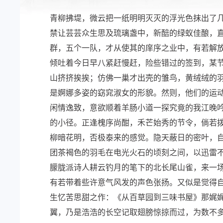
青柳拂堤，微云把一纸明明灭灭的浮光色抹出了
禁让芸芸众生思及琉璃盏中，新醅的绿蚁佳酿，
群，五个一队，才从使其的庠序之业中，有若解
倾吐着今日早八紧赶慢赶，险些错过的签到，某
山挤挤挨挨；仿佛一巢才出壳的雏鸟，黄绒绒的羽
是婀娜多姿的窈窕淑女的形貌。然则，他们的运动
闲情逸致，意欲顺着羊肠小道一探究竟的我江晚吟
的小径。正逢槐序尚酣，禾芒始秀的节令，倘若
柳暗花明，否极泰来的感觉。隐天蔽日的密叶，
团茶褐色的羽毛在电光火石的顷刻之间，以迅雷不
朦胧派诗人耕云钓月的笔下的北长尾山雀，来一
有若带着些许意气风发的声色张扬。又似是觉得
生忆苦思甜之作：《从百草园到三味书屋》那娓
翼，乃是浩浩的长空记取翅膀惊掠而过，为数不