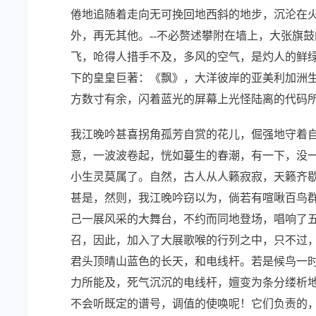
倦地追随着走向无可挽回地西斜的地步，沉沦在
外，再无其他。--不必赘述攀附在墙上，大张旗
飞，呛得人措手不及，多风的空气，是灼人的鲜
下的皇皇巨著：《飘》，大洋彼岸的亚美利加洲
方数寸有余，闪着蓝光的屏幕上光怪陆离的代码
我江晚吟甚喜拐角孤芳自赏的花儿，倔强地守着自
意，一波波卷起，恍如蔓生的春潮，有一下，没
小生灵莫属了。自然，古人从人籁寂寂，天籁齐歇
甚是，然则，我江晚吟窃以为，倘若有喧啾百鸟
己一展风采的大舞台，不约而同地登场，唱响了
召，因此，加入了大展歌喉的行列之中，只不过
君头顶晴山蓝色的长天，和电线杆。若是候鸟一
力所能及，死气沉沉的电线杆，嬗变为条分缕析
不会听既定的谱号，调值的使唤呢！它们负责的