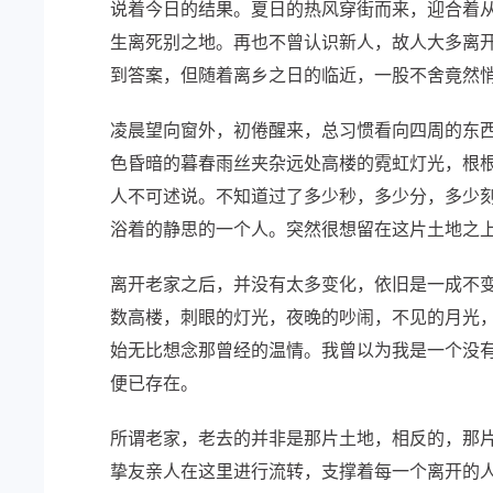
说着今日的结果。夏日的热风穿街而来，迎合着
生离死别之地。再也不曾认识新人，故人大多离
到答案，但随着离乡之日的临近，一股不舍竟然
凌晨望向窗外，初倦醒来，总习惯看向四周的东
色昏暗的暮春雨丝夹杂远处高楼的霓虹灯光，根
人不可述说。不知道过了多少秒，多少分，多少
浴着的静思的一个人。突然很想留在这片土地之
离开老家之后，并没有太多变化，依旧是一成不
数高楼，刺眼的灯光，夜晚的吵闹，不见的月光
始无比想念那曾经的温情。我曾以为我是一个没
便已存在。
所谓老家，老去的并非是那片土地，相反的，那
挚友亲人在这里进行流转，支撑着每一个离开的