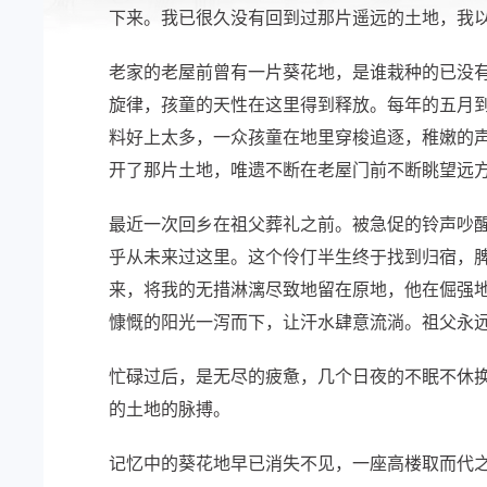
下来。我已很久没有回到过那片遥远的土地，我
老家的老屋前曾有一片葵花地，是谁栽种的已没
旋律，孩童的天性在这里得到释放。每年的五月
料好上太多，一众孩童在地里穿梭追逐，稚嫩的
开了那片土地，唯遗不断在老屋门前不断眺望远
最近一次回乡在祖父葬礼之前。被急促的铃声吵
乎从未来过这里。这个伶仃半生终于找到归宿，
来，将我的无措淋漓尽致地留在原地，他在倔强
慷慨的阳光一泻而下，让汗水肆意流淌。祖父永
忙碌过后，是无尽的疲惫，几个日夜的不眠不休
的土地的脉搏。
记忆中的葵花地早已消失不见，一座高楼取而代