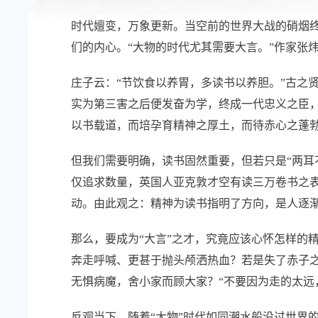
时代嬗变，万象更新。当空前的世界大战的硝烟终
们的内心。“大物的时代尤其需要大言。”作家张
庄子云：“节饮食以养胃，多读书以养胆。”古之
实为第三害之后便发奋为学，终成一代忠义之臣
以书载道，而培孕育精神之厚土，而待赤心之蓬
但我们需要明确，读书固然重要，但若只是“两耳
仅追求数量，英国人亚克敦才空有读三万卷书之表
动。由此观之：精神为读书指明了方向，是人逐渐
那么，要成为“大言”之才，究竟应该心怀怎样的
奔走呼喊、更甚于抛头颅洒热血？若是失了赤子之
无惧病魔，舍小家而顾大家？“不要因为走的太远
反观当下，随着“大物”时代如同潮水般没过世界