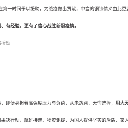
国在第一时间予以援助，为战疫做出贡献，中塞的钢铁情义由此更
间、有经验，更有了信心战胜新冠疫情。
强授勋
验，即便身担着高强度压力与负荷，从未踌躇，无悔选择，
用大
国果决行动，航班接连、物资驰援，为国人提供坚实的后盾、家