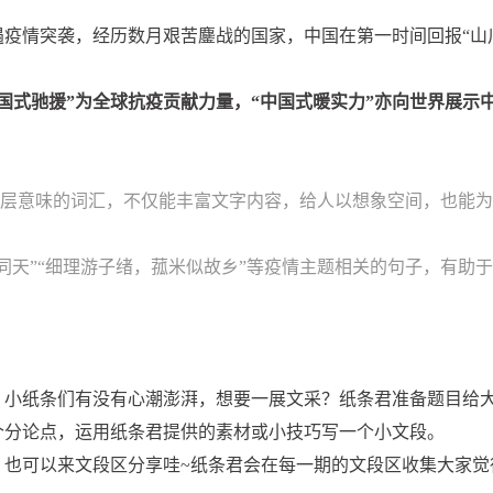
遇疫情突袭，经历数月艰苦鏖战的国家，中国在第一时间回报“山
中国式驰援”为全球抗疫贡献力量，“中国式暖实力”亦向世界展示
面感和深层意味的词汇，不仅能丰富文字内容，给人以想象空间，也能
同天”“细理游子绪，菰米似故乡”等疫情主题相关的句子，有助
，小纸条们有没有心潮澎湃，想要一展文采？纸条君准备题目给大
个分论点，运用纸条君提供的素材或小技巧写一个小文段。
，也可以来文段区分享哇~纸条君会在每一期的文段区收集大家觉