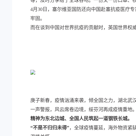
等，及时分享给了全球各地。一份又一份口罩、
4月30日，塞尔维亚国防还向中国赴塞抗疫医疗
牢固。
而在谈到中国对世界抗疫的贡献时，英国世界权
庚子新春，疫情汹涌来袭，倾全国之力，湖北武
一声警报，风云席卷边境，绥芬河再成疫情重地
精神为东北边城、全国人民筑起一道钢铁长城。
“不是不归归未得”
，全球疫情蔓延，海外物资紧