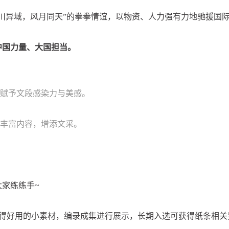
川异域，风月同天”的拳拳情谊，以物资、人力强有力地驰援国
中国力量、大国担当。
为赋予文段感染力与美感。
于丰富内容，增添文采。
家练练手~
得好用的小素材，编录成集进行展示，长期入选可获得纸条相关