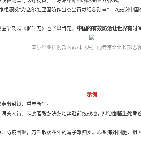
核酸检测盒等医疗物资，正源源不断地输送到世界各地。
专家组颁发“为塞尔维亚国防作出杰出贡献纪念勋章”，以感谢中
威医学杂志《柳叶刀》也予以肯定。
中国的有效防治让世界有时
塞尔维亚国防部长武林（左）向专家组组长彭志
示例
汉走出封锁、重启新生。
。海关人员、志愿者毅然决然地奔赴前线战地，即便面临生死考
缺、防疫困顿，万千散落在外的游子难归乡。心系海外同胞，祖