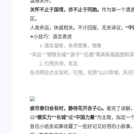
温情关怀。
关怀不止于国境，亦不止于同胞。
作为第一个遭
区。
人类命运，休戚相关。不计回报、无关诽议，
“
※小技巧：语言表述
1. 语言凝练，多用意象、物象
“风云” “钢铁长城”“游子”“后盾”等具有画
2. 引用古诗、名言
在点明论点主旨时，引用、化用“山川异域，风月
疲尽春归会有时，静待花开赤子心。
看完了讲解
以
“暖实力”“长城”
或
“中国力量”
为主题，拟定一
各位小纸条如果收藏了一些好记又好用的小故事