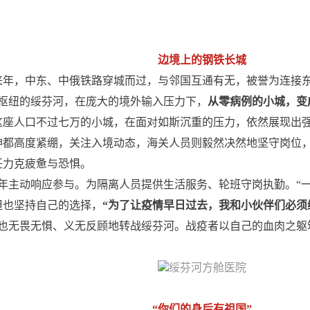
边境上的钢铁长城
年，中东、中俄铁路穿城而过，与邻国互通有无，被誉为连接东
枢纽的绥芬河，在庞大的境外输入压力下，
从零病例的小城，变
座人口不过七万的小城，在面对如斯沉重的压力，依然展现出强
精神都高度紧绷，关注入境动态，海关人员则毅然决然地坚守岗
任力克疲惫与恐惧。
年主动响应参与。为隔离人员提供生活服务、轮班守岗执勤。“一
但也坚持自己的选择，
“为了让疫情早日过去，我和小伙伴们必须
们也无畏无惧、义无反顾地转战绥芬河。战疫者以自己的血肉之躯
绥芬河方舱医院
“你们的身后有祖国”