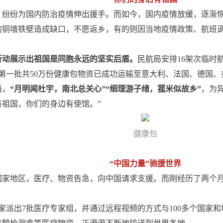
，纷纷为国内防治疫情伸出援手。而如今，国内疫情放缓，逐渐
的铜墙铁壁造成缺口，不愿返乡，有的则因当地疫情政策、航班
行动展示出祖国是同胞永远的坚实后盾。
民航局安排16架次临时
第一批共50万份健康包物资已成功运输至意大利、法国、德国、
语，
“月明闻杜宇，南北总关心”“细理游子绪，菰米似故乡”
，为
祖国，你们的身边有使馆。”
健康包
“中国力量”驰援世界
国家地区，医疗、物资告急，向中国请求支援。而刚经历了两个
家派出7批医疗专家组，并通过远程视频的方式与100多个国家