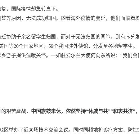
恢复，国际疫情却急转直下。
调整等原因，无法成功归国。随着海外疫情的蔓延，他们面临着
航班协助千余名留学生归国，而对于无法归国的同胞，则有序分
美国等20个国家地区，59个我国驻外使馆，分发至各地留学生。
异乡游子提供温暖关怀。一如驻爱尔兰大使何向东所说：“我们会
月的艰苦鏖战，
中国旗鼓未休，依然坚持“休戚与共”“和衷共济”
和地区举办了近30场技术交流会议。同时同频地将诊疗方案、防控