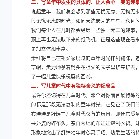
二．写童年中发生的具体的、让人会心一笑的趣
说起童年，我们总会想到那些无忧无虑、无拘无
段无忧无虑的时光，如同天边最亮的星星，永远
我们每个人在儿时都会经历一些独一无二的趣事
顶上再也无法取下来的纸飞机。正是这些现在看来
更加立体和丰富。
萧红将自己在祖父家度过的童年时光排列铺陈，
草帽，卖力地拿着锄头在祖父的园子里铲来铲去
了一幅儿童快乐玩耍的画卷。
三．写儿童时代中有独特含义的纪念品
或许你还记得在儿童时代，那个对你而言最特殊
的都是那段无法复制的童年时光。它见证了我们
布娃娃是舒婷在儿童时代仅有的玩具，即便它质
寻外婆的碎布头，亲自为她的布娃娃缝制衣裙。妹
形象地突出了舒婷幼年时心灵手巧、热爱生活的