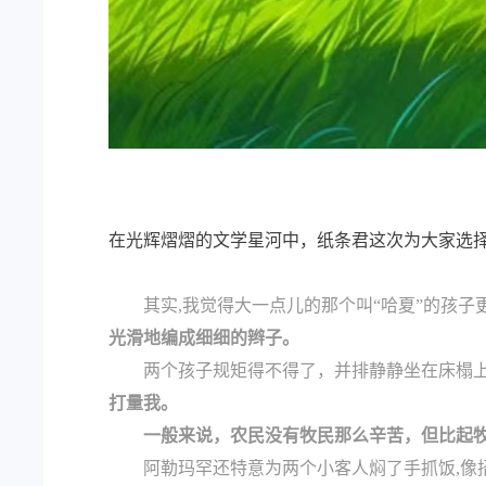
在光辉熠熠的文学星河中，纸条君这次为大家选
其实,我觉得大一点儿的那个叫“哈夏”的孩子
光滑地编成细细的辫子。
两个孩子规矩得不得了，并排静静坐在床榻
打量我。
一般来说，农民没有牧民那么辛苦，但比起
阿勒玛罕还特意为两个小客人焖了手抓饭,