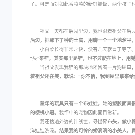
子。可是面对如此香喷喷的新鲜抓饭，两个孩子
祖父一天都在后园里边，我也跟着祖父在后
后边，把那下了种的土窝，用脚一个一个地溜平
小白菜长得非常之快，没有几天就冒了芽了
“头”来铲。
其实那里是铲，也不过爬在地上，用
当祖父发现我铲的那块地还留着一片狗尾草，
着祖父还在笑，就说：“你不信，我到屋里拿来给
童年的玩具只有一个布娃娃，她的塑胶面具
的樱桃小冠。
我怀中的宠物因此面目常新。
我还搜遍外婆的针线筐，
寻出碎布头，做小
洋娃娃洗澡。
结果我的可怜的娇滴滴的小美人，