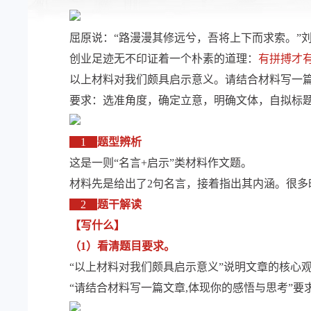
屈原说：“路漫漫其修远兮，吾将上下而求索。”
创业足迹无不印证着一个朴素的道理：
有拼搏才
以上材料对我们颇具启示意义。请结合材料写一篇
要求：选准角度，确定立意，明确文体，自拟标题
1
题型辨析
这是一则“名言+启示”类材料作文题。
材料先是给出了2句名言，接着指出其内涵。很
2
题干解读
【写什么】
（1）看清题目要求。
“以上材料对我们颇具启示意义”说明文章的核心
“请结合材料写一篇文章,体现你的感悟与思考”要