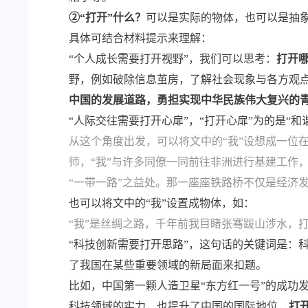
②“打开”什么？
可以是实际的物体，也可以是抽
具体可结合材料提示来理解：
“个人成长需要打开视野”，我们可以思考：
打开
野，例如破除信息茧房，了解社会现象与各方观
中国的发展道路，勇担实现中华民族伟大复兴的
“人际交往需要打开心扉”，“打开心扉”为的是
从这个角度出发，可以将文中的“我”设想成一位
师，“我”与许多同僚一同前往非洲进行基建工作
“一带一路”之益处。那一座座铁路桥不仅是经济
也可以将文中的“我”设置成物体，如：
“我”是丝绸之路，千年前我目睹张骞跋山涉水，
“科技创新需要打开思路”，这句话的关键词是：
了我国在某些重要领域的新局面来扣题。
比如，中国第一颗人造卫星“东方红一号”的成功
科技领域的实力，也提升了中国的国际地位，
打