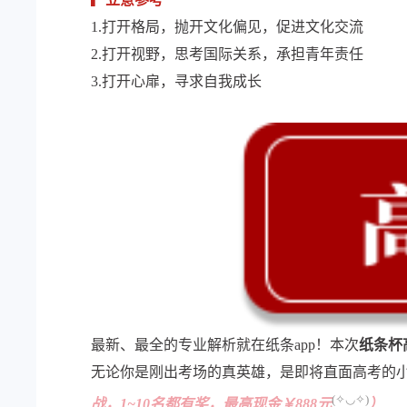
1.打开格局，抛开文化偏见，促进文化交流
2.打开视野，思考国际关系，承担青年责任
3.打开心扉，寻求自我成长
最新、最全的专业解析就在纸条app！本次
纸条杯
无论你是刚出考场的真英雄，是即将直面高考的
(✧◡✧)
战，1~10名都有奖，最高现金￥888元
）