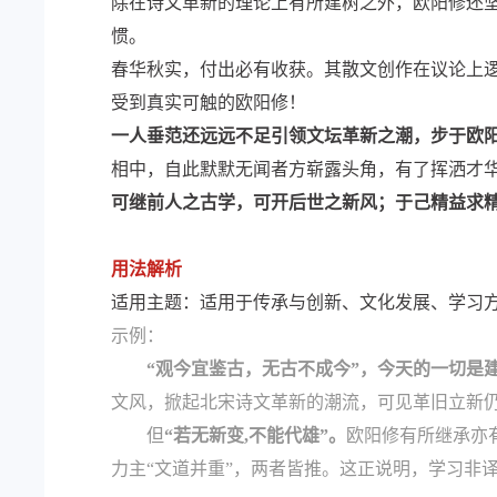
除在诗文革新的理论上有所建树之外，欧阳修还
惯。
春华秋实，付出必有收获。其散文创作在议论上
受到真实可触的欧阳修！
一人垂范还远远不足引领文坛革新之潮，步于欧
相中，自此默默无闻者方崭露头角，有了挥洒才
可继前人之古学，可开后世之新风；于己精益求
用法解析
适用主题：适用于传承与创新、文化发展、学习方式
示例：
“观今宜鉴古，无古不成今”，今天的一切是
文风，掀起北宋诗文革新的潮流，可见革旧立新
但
“若无新变,不能代雄”。
欧阳修有所继承亦
力主“文道并重”，两者皆推。这正说明，学习非