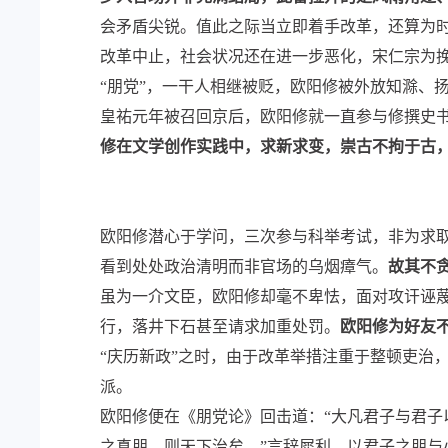
会矛盾尖锐。值此之际当立即着手改革，还算为
改革中止，社会状况还在进一步恶化，宋仁宗为挽
“朋党”，一干人相继被贬，欧阳修被外放知滁、
皇祐元年被召回京后，欧阳修就一直参与修撰史书
修在文学创作实践中，求新求变，崇古不拘于古，
欧阳修潜心于学问，三次参与科举考试，非为求
看到处处政治清明而非官场的乌烟瘴气。
故其不
虽为一介文臣，欧阳修却毫不卑怯，面对攻讦诬
行，落井下石甚至请求加重处罚。
欧阳修为好友
“庆历新政”之时，由于改革举措注重于整顿吏治
派。
欧阳修便在《朋党论》回击道：“大凡君子与君
之真朋，则天下治矣。”言辞犀利，以君子之朋与