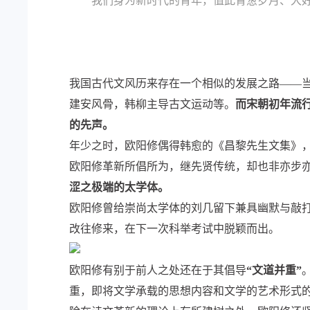
我们身为新时代的青年，值此青葱岁月、大好年
我国古代文风历来存在一个相似的发展之路——
建安风骨，韩柳主导古文运动等。
而宋朝初年流
的先声。
年少之时，欧阳修偶得韩愈的《昌黎先生文集》
欧阳修革新所倡所为，继先贤传统，却也非亦步
涩之极端的太学体。
欧阳修曾给崇尚太学体的刘几留下兼具幽默与敲打
改往修来，在下一次科举考试中脱颖而出。
欧阳修有别于前人之处还在于其倡导
“文道并重”
重，即将文学承载的思想内容和文学的艺术形式