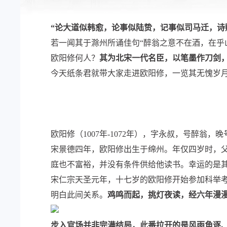
“论大道似韩愈，论事似陆贽，记事似司马迁，诗
若一闻其于滁州所诵佳句“醉翁之意不在酒，在乎
欧阳修何人？
其为北宋一代名臣，以笔墨作刀剑
今天纸条君就带大家走进欧阳修，一览其无愧岁月
欧阳修（1007年-1072年），字永叔，号醉翁，
宋景德四年，欧阳修出生于绵州。年仅四岁时，
庭也不富裕，并没有条件供给他读书。幸运的是
宋仁宗天圣元年，十七岁的欧阳修开始参加科举
明白此间关系。
鸡鸣而起，挑灯夜读，经六年漫
步入官场并非完满结局，此番拉开的是风雨角逐