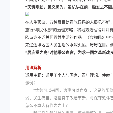
“天资刚劲，见义勇为，虽机阱在前，触发之不顾
在人生顶峰、万种瞩目处意气昂扬的人屡见不鲜
施行“与民休息”的治理方略，将地方治理得井井
欧诗亦不乏关怀百姓生活的作品。《食糟民》中“
宋辽边境地区人民生活的水深火热，历历在目。
“居庙堂之高”时他秉公直言，为求一国之革新改
用法解析
适用主题：适用于个人与国家、青年理想、使命与担
示例：
“忧劳可以兴国，逸豫可以亡身”，这是欧阳修
弱、民生疾苦，遂投身于政治革新，与保守派斗智
怎么不算大有作为之士？