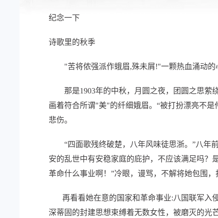
纪念一下
诗歌里的秋季
"苦将侬强派作蛾眉,殊未屑!"一颗热血涌动的心
那是1903年的中秋，月圆之夜，团圆之思萦
画着符合所谓"美"的纤细娥眉。“被打扮漂亮不
悲伤。
“四面歌残终破楚，八年风味徒思浙。”八年前
安的乱世中有安稳家庭的庇护，不应该满足吗？是
革命什么事业啊！”冷眼，谩骂，不解将她包围，抽
再看看她在意的国家和革命事业:八国联军入侵，
深蒂固的封建思想束缚着无数女性，被磨灭的光