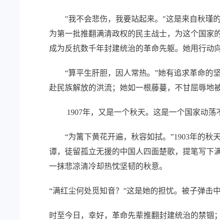
"我不会悲伤，我要站起来。"这是来自秋瑾的呐
为第一批推翻满清政权的民主战士，为这个国家
成为反抗数千年封建统治的革命先躯。她用行动向
“算平生肝胆，因人常热。”她有追求革命的坚
赴民族解放的洪流；她如一根藤蔓，不甘屈辱地
1907年，又是一个秋天。这是一个国家动荡
“为篱下黄花开遍，秋容如拭。”1903年的秋
谭，徒留孤立无援的中国人四面楚歌，提笔写下满
一抹悲凉清冷却热忱坚韧的秋意。
“满红尘何处觅知音？”这是她的担忧。被子弹击
时至今日，幸好，革命先辈推翻封建统治的禁锢