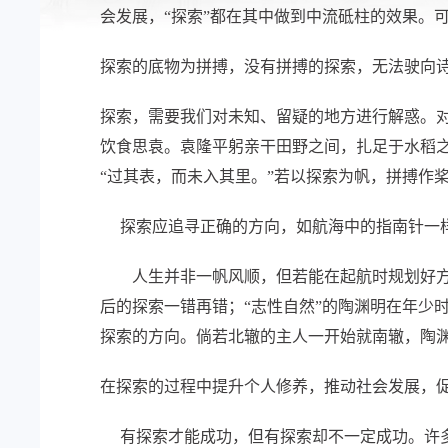
会发展，“探索”都在其中做到中流砥柱的效果。
探索的底物为拼搏，没有拼搏的探索，无法驶
探索，需要我们对未知、留疑的地方进行解惑。
饮食思袁。袁隆平躬亲干田野之间，扎足于水稻
“过其表，而未入其里。”若以探索为帆，拼搏作
探索应追寻正确的方向，如航海中的指南针一样
人生并非一帆风顺，但若能在起航时规划好方向
后的探索一错再错；“志性自然”的陶渊明在年少
探索的方向。倘若北辙的主人一开始就南辙，陶渊
在探索的过程中提升个人修养，推动社会发展，
有探索才能成功，但有探索却不一定成功。许多