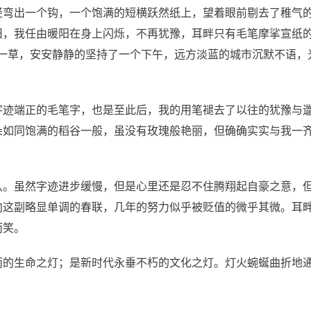
弯出一个钩，一个饱满的短横跃然纸上，望着眼前剔去了稚气的
，我任由暖阳在身上闪烁，不再犹豫，耳畔只有毛笔摩挲宣纸的
一草，安安静静的坚持了一个下午，远方淡蓝的城市沉默不语，
字迹端正的毛笔字，也是至此后，我的用笔褪去了以往的犹豫与
朵如同饱满的稻谷一般，虽没有玫瑰般艳丽，但确确实实与我一
认。虽然字迹进步缓慢，但是心里还是忍不住腾翔起自豪之意，
向这副略显单调的春联，几年的努力似乎被贬值的微乎其微。耳
而笑。
雨的生命之灯；是新时代永垂不朽的文化之灯。灯火蜿蜒曲折地