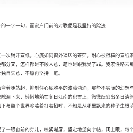
今的一字一句，而家户门前的对联便是我坚持的踪迹
又一次铺开宣纸，心底如同窗外逼仄的苍茫，耐心被粗糙的宣纸
尖都分叉，怎样都是不顺人意，笔也是跟我受了罪。我索性略去
上独自失意，不愿再坚持一笔。
微弯着腿站起，抑制住心底难平的波涛汹涌，那些不实际的幻想
缝隙漏下来，懒懒地躺在冬日江南的积雪上，微微酝酿出冬日清
风下与整个世界哆嗦着打着招呼，不知是从哪里飘来的种子生根
望了一眼窗前的芽儿，咬紧嘴唇，坚定地望向字帖，闭上眼，每