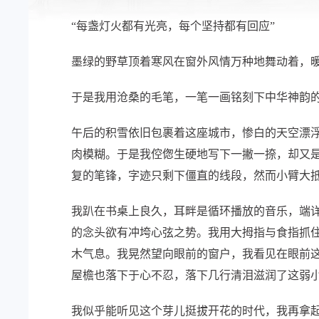
“每盏灯火都有光亮，每个坚持都有回应”
墨绿的野草顶着寒风在窗外风情万种地舞动着，
于是我用沧桑的毛笔，一笔一画铭刻下中华神韵
午后的积雪依旧包裹着这座城市，惨白的天空漂
肉模糊。于是我倥偬生硬地写下一撇一捺，却又
复的笔锋，字迹只剩下僵直的线段，然而小臂大
我趴在书桌上良久，耳畔是循环播放的音乐，端
的念头欲有冲垮心弦之势。我用大拇指与食指抓
木气息。我晃然望向眼前的窗户，我看见在眼前
屋檐也落下于心不忍，落下几行清泪滋润了这弱
我似乎能听见这个芽儿挺拔开花的时代，我再拿