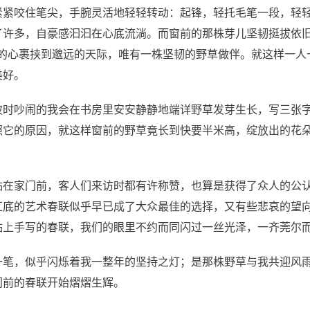
紧咬住笔尖，手腕灵活地轻轻转动：起锋，轻托毛笔一段，轻轻
了许多，自豪感汩汩在心底流淌。而窗前的那株芽儿坚韧挺拔依旧
我的心裹挟到邈远的天际，唯有一株坚韧的野草做伴。就这样一人
美好。
彼时吵闹的我会在书房里安安静静地端详野草发芽生长，写三张
照它的原因，就这样窗前的野草竟长到快要半米高，绽放出的花
贴在家门前，客人们来访时都有许称赞，也算是获得了众人的公
红底的艺术春联似乎早已成了大众最佳的选择，又有些悲哀的望
贴上手写的春联，我们的眼里不约而同闪过一丝光泽，一齐莞尔
一笔，似乎闪烁着我一整年的坚持之灯；是那株野草与我共迎风
门前的春联开始熠熠生辉。