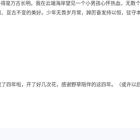
争得是万古长明。我在云端海岸望见一个小男孩心怀热血，无数
般、亘古不变的美好。少年无畏岁月常，踔厉奋发持以恒，驻守
陪我了四年啦，开了好几次花，感谢野草陪伴的这四年。（或许以