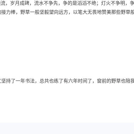
横流，岁月成碑，流水不争先，争的是滔滔不绝；灯火不争明，
的接力棒，野草一般坚毅望向远方，以笔大无畏地赞美那些野草
经又坚持了一年书法，总共也练了有六年时间了，窗前的野草也