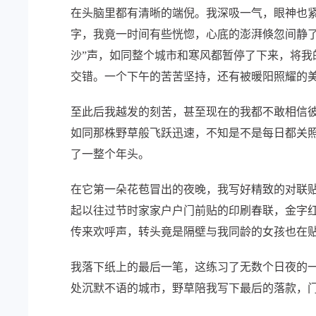
在头脑里都有清晰的端倪。我深吸一气，眼神也紧
字，我竟一时间有些恍惚，心底的澎湃倏忽间静
沙”声，如同整个城市和寒风都暂停了下来，将
交错。一个下午的苦苦坚持，还有被暖阳照耀的
至此后我越发的刻苦，甚至现在的我都不敢相信
如同那株野草般飞跃迅速，不知是不是每日都关
了一整个年头。
在它第一朵花苞冒出的夜晚，我写好精致的对联
起以往过节时家家户户门前贴的印刷春联，金字
传来欢呼声，转头竟是隔壁与我同龄的女孩也在
我落下纸上的最后一笔，这练习了无数个日夜的
处沉默不语的城市，野草陪我写下最后的落款，