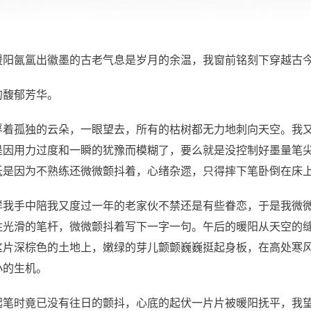
暖阳氤氲出徽墨的古老气息是岁月的余温，我窗前铭刻下穿越古
的馥郁芳华。
浮着孤独的云朵，一眼望去，所有的枯树都无力地刺向天空。我
是因用力过度和一瞬的犹豫而模糊了，要么就是没控制好墨量笔
抵是因为不熟练还微微颤抖着，心绪杂遝，只得摔下笔卧倒在床
详我手中陪我又度过一年的老家伙不禁还是有些眷恋，于是我微
住光滑的笔杆，微微颤抖着写下一字一句。午后的暖阳从天空的
这片深棕色的土地上，嫩绿的芽儿颤颤巍巍挺起身板，在高处寒
小的生机。
起笔时竟已没有往日的颤抖，心底的起伏一片片被暖阳抚平，我