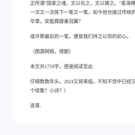
正所谓“国家之魂，文以化之，文以铸之。”星海
一次又一次挥下一笔又一笔，如今他也接过传统
华章，安能蹀躞垂羽翼？
或许那最后的一笔，便是我们持之以恒的初心。
（图源网络，侵删）
本文共1759字，感谢阅读至此
仔细数数年头，2024又将来临，不知不觉中已
个续集？小诗？）
逐青.