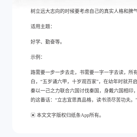
树立远大志向的时候要考虑自己的真实人格和脾
适用主题：
好学、勤奋等。
示例：
路需要一步一步去走，书需要一字一字去读，所
白，“五岁诵六甲，十岁观百家”，在幼年时就开
秦以一己之力联合六国讨伐秦国，身戴六国相印
的这番话：“立志宜思真品格，读书须尽苦功夫。
▣ 本文文字版权归纸条App所有。