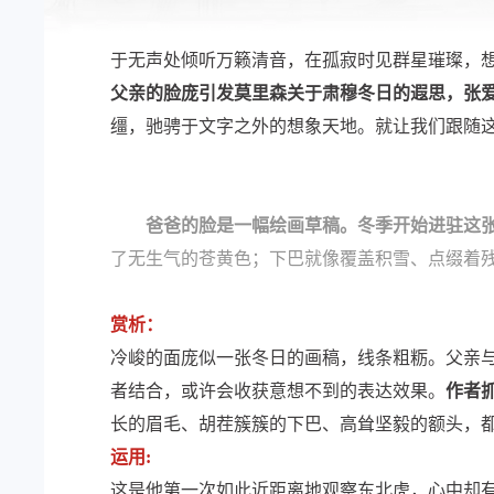
于无声处倾听万籁清音，在孤寂时见群星璀璨，
父亲的脸庞引发莫里森关于肃穆冬日的遐思，张
缰，驰骋于文字之外的想象天地。就让我们跟随
爸爸的脸是一幅绘画草稿。冬季开始进驻这
了无生气的苍黄色；下巴就像覆盖积雪、点缀着
赏析：
冷峻的面庞似一张冬日的画稿，线条粗粝。父亲
者结合，或许会收获意想不到的表达效果。
作者
长的眉毛、胡茬簇簇的下巴、高耸坚毅的额头，
运用:
这是他第一次如此近距离地观察东北虎，心中却