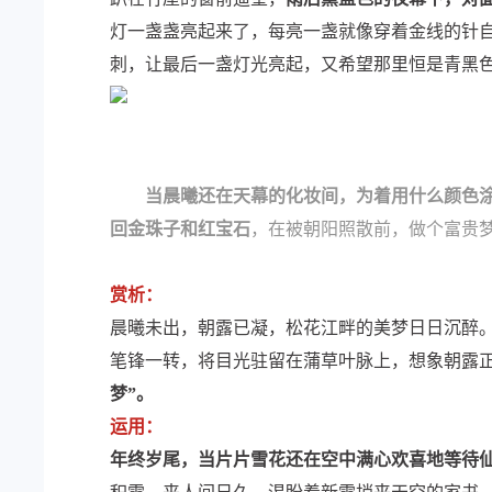
灯一盏盏亮起来了，每亮一盏就像穿着金线的针
刺，让最后一盏灯光亮起，又希望那里恒是青黑
当晨曦还在天幕的化妆间，为着用什么颜色
回金珠子和红宝石
，在被朝阳照散前，做个富贵
赏析：
晨曦未出，朝露已凝，松花江畔的美梦日日沉醉。
笔锋一转，将目光驻留在蒲草叶脉上，想象朝露正
梦”。
运用：
年终岁尾，当片片雪花还在空中满心欢喜地等待