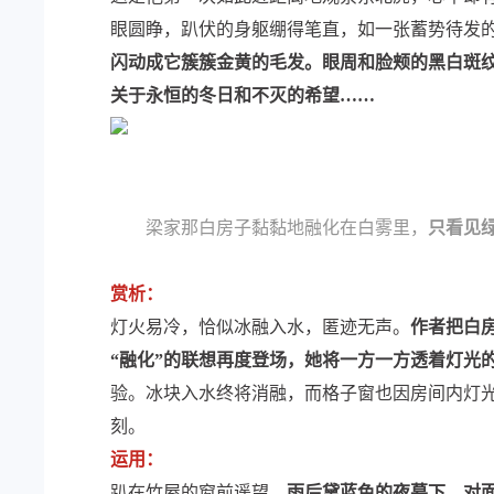
眼圆睁，趴伏的身躯绷得笔直，如一张蓄势待发
闪动成它簇簇金黄的毛发。眼周和脸颊的黑白斑
关于永恒的冬日和不灭的希望……
梁家那白房子黏黏地融化在白雾里，
只看见
赏析：
灯火易冷，恰似冰融入水，匿迹无声。
作者把白
“融化”的联想再度登场，她将一方一方透着灯光
验。冰块入水终将消融，而格子窗也因房间内灯光
刻。
运用：
趴在竹屋的窗前遥望，
雨后黛蓝色的夜幕下，对