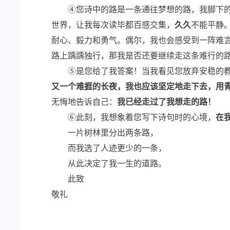
④您诗中的路是一条通往梦想的路，我脚下的
世界，让我每次读毕都百感交集，
久久
不能平静
耐心、毅力和勇气。偶尔，我也会感受到一阵难
路上踽踽独行，那我是否还要继续走这条难行的
⑤是您给了我答案！当我看见您放弃安稳的教
又一个难捱的长夜，我也应该坚定地走下去，用
无悔地告诉自己：
我已经走过了我想走的路！
⑥此刻，我想象着您写下诗句时的心境，
在
一片树林里分出两条路，
而我选了人迹更少的一条，
从此决定了我一生的道路。
此致
敬礼