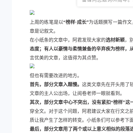
上周的练笔是以
“榜样·成长”
为话题撰写一篇作文
章是记叙文。
在小纸条的文章中，阿君发现大家的
选材新颖
，
态度；有人以豪情与柔情兼备的辛弃疾为榜样，
言优美的文章，这值得为其点赞。
但也有需要改进的地方。
首先，部分文章入题慢。
这类文章先在开头用了
文章的主人公出场，让阅卷老师一眼就看到。
其次，部分文章中心不突出，没有紧扣“榜样”这
穿全文。对于这个问题，阿君建议大家在行文之
质让我产生了怎样的转变。小纸条们可以参考下
最后，部分文章用了两个或以上意义相似的段落