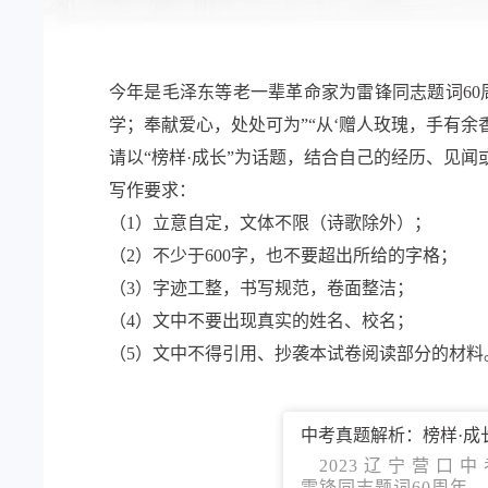
今年是毛泽东等老一辈革命家为雷锋同志题词60
学；奉献爱心，处处可为”“从‘赠人玫瑰，手有余
请以“榜样·成长”为话题，结合自己的经历、见闻
写作要求：
（1）立意自定，文体不限（诗歌除外）；
（2）不少于600字，也不要超出所给的字格；
（3）字迹工整，书写规范，卷面整洁；
（4）文中不要出现真实的姓名、校名；
（5）文中不得引用、抄袭本试卷阅读部分的材料
中考真题解析：榜样·成
2023 辽 宁 营 口 中 考 今年是毛泽东等老一辈革命家为
雷锋同志题词60周年