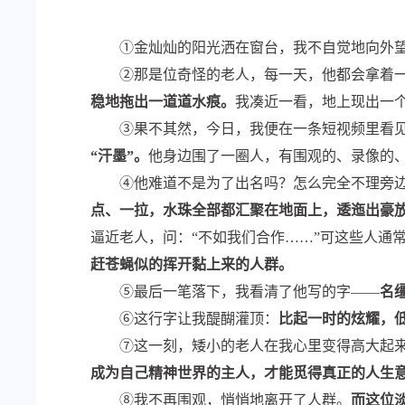
①金灿灿的阳光洒在窗台，我不自觉地向外望去
②那是位奇怪的老人，每一天，他都会拿着一
稳地拖出一道道水痕。
我凑近一看，地上现出一个
③果不其然，今日，我便在一条短视频里看见
“汗墨”。
他身边围了一圈人，有围观的、录像的
④他难道不是为了出名吗？怎么完全不理旁边的
点、一拉，水珠全部都汇聚在地面上，逶迤出豪
逼近老人，问：“不如我们合作……”可这些人通
赶苍蝇似的挥开黏上来的人群。
⑤最后一笔落下，我看清了他写的字——
名
⑥这行字让我醍醐灌顶：
比起一时的炫耀，
⑦这一刻，矮小的老人在我心里变得高大起来
成为自己精神世界的主人，才能觅得真正的人生
⑧我不再围观，悄悄地离开了人群。
而这位