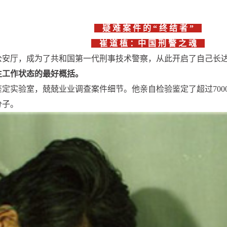
疑 难 案 件 的 “ 终 结 者 ”
崔 道 植 ：中 国 刑 警 之 魂
省公安厅，成为了共和国第一代刑事技术警察，从此开启了自己长达
生工作状态的最好概括。
定实验室，兢兢业业调查案件细节。他亲自检验鉴定了超过70
分子。