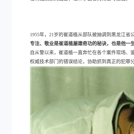
1955年，21岁的崔道植从部队被抽调到黑龙江
专注、敬业是崔道植屡建奇功的秘诀，也是他一
自从警以来，崔道植一直奔忙在各个案件现场、鉴
权威技术部门的错误结论，协助抓到真正的犯罪