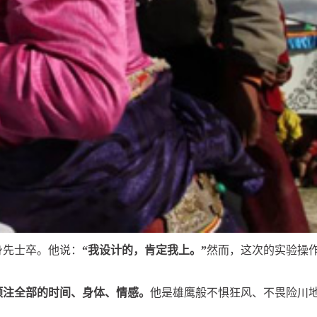
身先士卒。他说：
“我设计的，肯定我上。”
然而，这次的实验操
倾注全部的时间、身体、情感。
他是雄鹰般不惧狂风、不畏险川