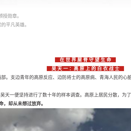
者颁授勋章。
献的平凡英雄。
在 世 界 屋 脊 守 望 生 命
吴 天 一 ：高 原 上 的 白 衣 战 士
援西部。支边青年的高原反应、边防将士的高原病、青海人民的心
，吴天一便坚持进行了数十年的样本调查。高原上居民分散，为
丧命，却从未想过放弃。