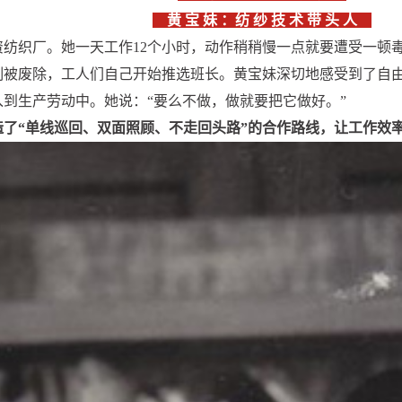
黄 宝 妹 ：纺 纱 技 术 带 头 人
日资纺织厂。她一天工作12个小时，动作稍稍慢一点就要遭受一
身制被废除，工人们自己开始推选班长。黄宝妹深切地感受到了自
到生产劳动中。她说：“要么不做，做就要把它做好。”
了“单线巡回、双面照顾、不走回头路”的合作路线，让工作效率